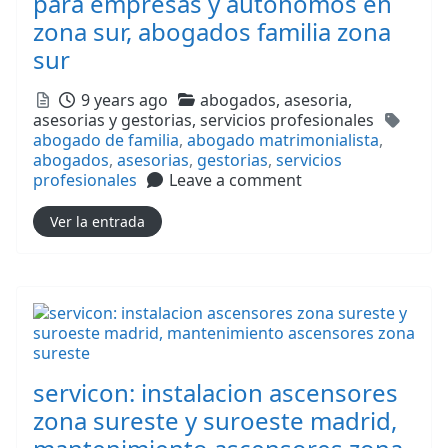
para empresas y autonomos en
zona sur, abogados familia zona
sur
Posted
Categories
9 years ago
abogados,
asesoria,
Tags
asesorias y gestorias,
servicios profesionales
abogado de familia
,
abogado matrimonialista
,
abogados
,
asesorias
,
gestorias
,
servicios
profesionales
Leave a comment
Ver la entrada
servicon: instalacion ascensores
zona sureste y suroeste madrid,