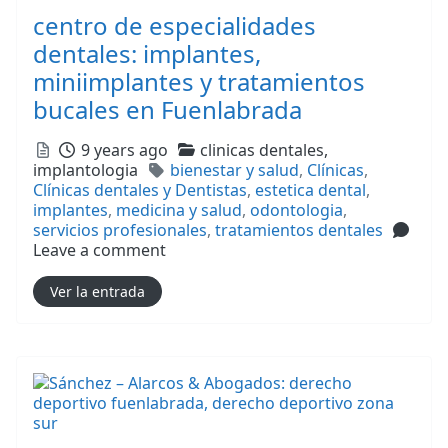
centro de especialidades
dentales: implantes,
miniimplantes y tratamientos
bucales en Fuenlabrada
Posted
Categories
9 years ago
clinicas dentales,
Tags
implantologia
bienestar y salud
,
Clínicas
,
Clínicas dentales y Dentistas
,
estetica dental
,
implantes
,
medicina y salud
,
odontologia
,
servicios profesionales
,
tratamientos dentales
Leave a comment
Ver la entrada