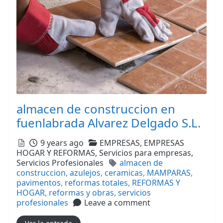
almacen de construccion en
fuenlabrada Alvarez Delgado S.L.
Posted
Categories
9 years ago
EMPRESAS,
EMPRESAS
HOGAR Y REFORMAS,
Servicios para empresas,
Tags
Servicios Profesionales
almacen de
construccion
,
azulejos
,
ceramicas
,
MAMPARAS
,
pavimentos
,
reformas totales
,
REFORMAS Y
HOGAR
,
reformas y obras
,
servicios
profesionales
Leave a comment