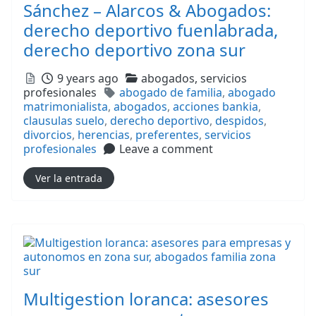
Sánchez – Alarcos & Abogados:
derecho deportivo fuenlabrada,
derecho deportivo zona sur
Posted
Categories
9 years ago
abogados,
servicios
Tags
profesionales
abogado de familia
,
abogado
matrimonialista
,
abogados
,
acciones bankia
,
clausulas suelo
,
derecho deportivo
,
despidos
,
divorcios
,
herencias
,
preferentes
,
servicios
profesionales
Leave a comment
Ver la entrada
Multigestion loranca: asesores