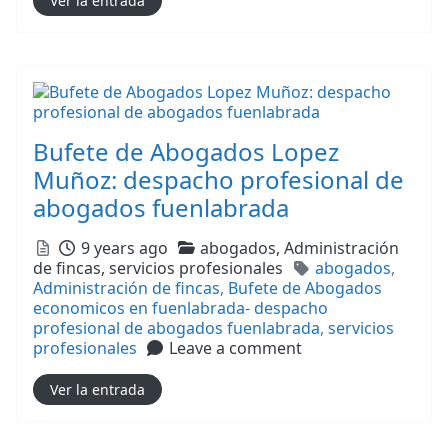
Ver la entrada
Bufete de Abogados Lopez
Muñoz: despacho profesional de
abogados fuenlabrada
Posted
Categories
9 years ago
abogados,
Administración
Tags
de fincas,
servicios profesionales
abogados
,
Administración de fincas
,
Bufete de Abogados
economicos en fuenlabrada- despacho
profesional de abogados fuenlabrada
,
servicios
profesionales
Leave a comment
Ver la entrada