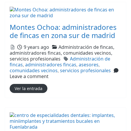
Montes Ochoa: administradores
de fincas en zona sur de madrid
Posted
Categories
9 years ago
Administración de fincas,
administradores fincas,
comunidades vecinos,
Tags
servicios profesionales
Administración de
fincas
,
administradores fincas
,
asesores
,
comunidades vecinos
,
servicios profesionales
Leave a comment
Ver la entrada