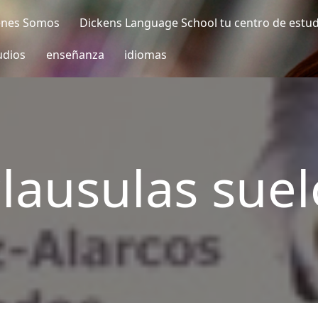
enes Somos
Dickens Language School tu centro de estu
udios
enseñanza
idiomas
clausulas suel