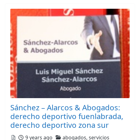
Sánchez – Alarcos & Abogados:
derecho deportivo fuenlabrada,
derecho deportivo zona sur
Posted
Categories
9 years ago
abogados,
servicios