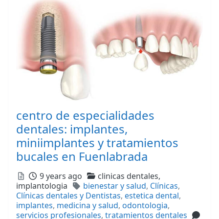
centro de especialidades
dentales: implantes,
miniimplantes y tratamientos
bucales en Fuenlabrada
Posted
Categories
9 years ago
clinicas dentales,
Tags
implantologia
bienestar y salud
,
Clínicas
,
Clínicas dentales y Dentistas
,
estetica dental
,
implantes
,
medicina y salud
,
odontologia
,
servicios profesionales
,
tratamientos dentales