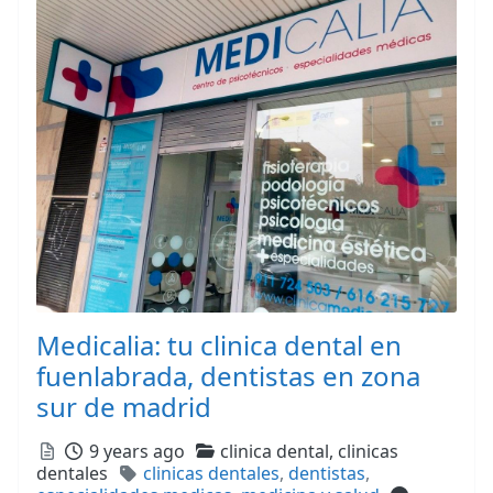
Medicalia: tu clinica dental en
fuenlabrada, dentistas en zona
sur de madrid
Posted
Categories
9 years ago
clinica dental,
clinicas
Tags
dentales
clinicas dentales
,
dentistas
,