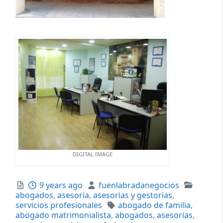
DIGITAL IMAGE
Posted
Author
Categor
9 years ago
fuenlabradanegocios
abogados
,
asesoria
,
asesorias y gestorias
,
Tags
servicios profesionales
abogado de familia
,
abogado matrimonialista
,
abogados
,
asesorias
,