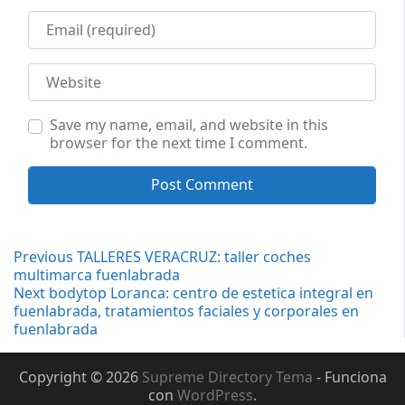
Email
Website
Save my name, email, and website in this
browser for the next time I comment.
Navegación
Previous
Previous
TALLERES VERACRUZ: taller coches
post:
multimarca fuenlabrada
de
Next
Next
bodytop Loranca: centro de estetica integral en
post:
fuenlabrada, tratamientos faciales y corporales en
entradas
fuenlabrada
Copyright © 2026
Supreme Directory Tema
- Funciona
con
WordPress
.