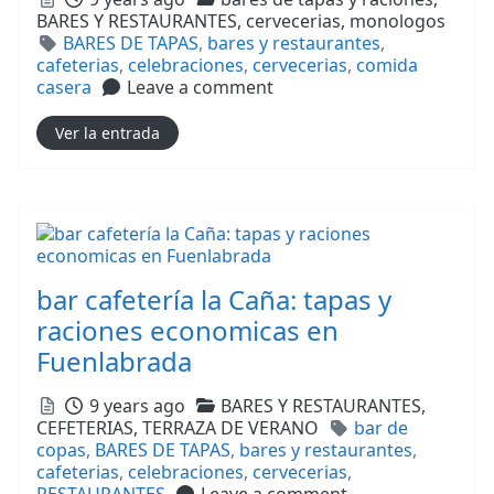
BARES Y RESTAURANTES,
cervecerias,
monologos
Tags
BARES DE TAPAS
,
bares y restaurantes
,
cafeterias
,
celebraciones
,
cervecerias
,
comida
casera
Leave a comment
Ver la entrada
bar cafetería la Caña: tapas y
raciones economicas en
Fuenlabrada
Posted
Categories
9 years ago
BARES Y RESTAURANTES,
Tags
CEFETERIAS,
TERRAZA DE VERANO
bar de
copas
,
BARES DE TAPAS
,
bares y restaurantes
,
cafeterias
,
celebraciones
,
cervecerias
,