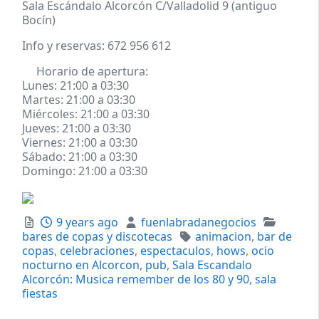
Sala Escándalo Alcorcón C/Valladolid 9 (antiguo
Bocín)
Info y reservas: 672 956 612
Horario de apertura:
Lunes:
21:00 a 03:30
Martes:
21:00 a 03:30
Miércoles:
21:00 a 03:30
Jueves:
21:00 a 03:30
Viernes:
21:00 a 03:30
Sábado:
21:00 a 03:30
Domingo:
21:00 a 03:30
Posted
Author
Categor
9 years ago
fuenlabradanegocios
Tags
bares de copas y discotecas
animacion
,
bar de
copas
,
celebraciones
,
espectaculos
,
hows
,
ocio
nocturno en Alcorcon
,
pub
,
Sala Escandalo
Alcorcón: Musica remember de los 80 y 90
,
sala
fiestas