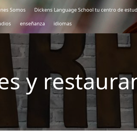
enes Somos
Dickens Language School tu centro de estu
udios
enseñanza
idiomas
es y restaura