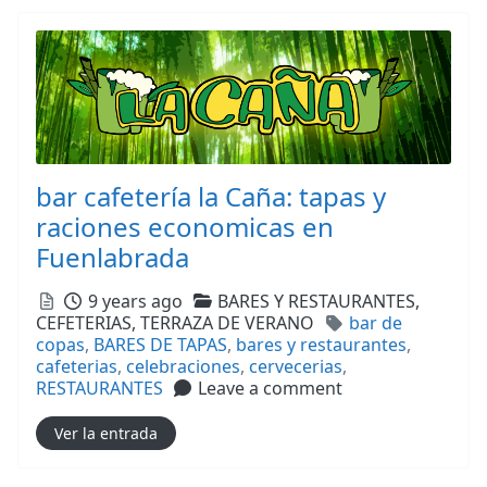
bar cafetería la Caña: tapas y
raciones economicas en
Fuenlabrada
Posted
Categories
9 years ago
BARES Y RESTAURANTES,
Tags
CEFETERIAS,
TERRAZA DE VERANO
bar de
copas
,
BARES DE TAPAS
,
bares y restaurantes
,
cafeterias
,
celebraciones
,
cervecerias
,
RESTAURANTES
Leave a comment
Ver la entrada