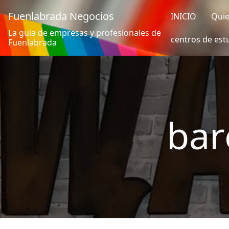
Fuenlabrada Negocios
INICIO
Qui
La guia de empresas y profesionales de
centros de est
Fuenlabrada
bar