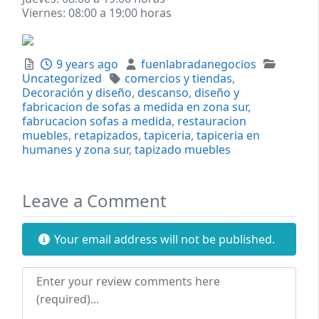
Viernes:
08:00 a 19:00 horas
Posted
Author
Categor
9 years ago
fuenlabradanegocios
Tags
Uncategorized
comercios y tiendas
,
Decoración y diseño
,
descanso
,
diseño y
fabricacion de sofas a medida en zona sur
,
fabrucacion sofas a medida
,
restauracion
muebles
,
retapizados
,
tapiceria
,
tapiceria en
humanes y zona sur
,
tapizado muebles
Leave a Comment
Your email address will not be published.
Review text