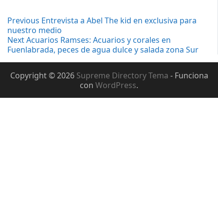
Navegación
Previous
Previous
Entrevista a Abel The kid en exclusiva para
post:
nuestro medio
de
Next
Next
Acuarios Ramses: Acuarios y corales en
post:
Fuenlabrada, peces de agua dulce y salada zona Sur
entradas
Copyright © 2026
Supreme Directory Tema
- Funciona
con
WordPress
.