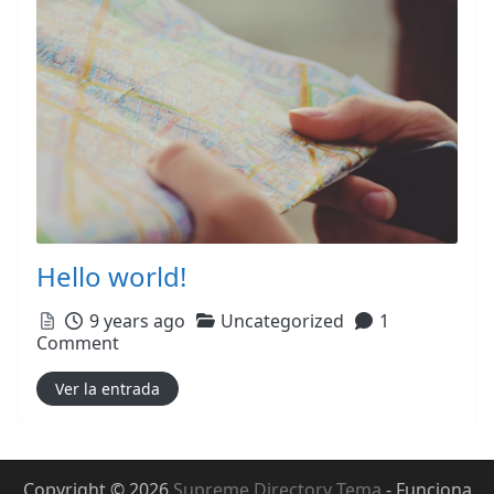
Hello world!
Posted
Categories
9 years ago
Uncategorized
1
Comment
Ver la entrada
Copyright © 2026
Supreme Directory Tema
- Funciona