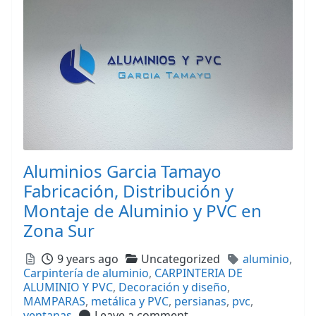
Aluminios Garcia Tamayo
Fabricación, Distribución y
Montaje de Aluminio y PVC en
Zona Sur
Posted
Categories
Tags
9 years ago
Uncategorized
aluminio
,
Carpintería de aluminio
,
CARPINTERIA DE
ALUMINIO Y PVC
,
Decoración y diseño
,
MAMPARAS
,
metálica y PVC
,
persianas
,
pvc
,
ventanas
Leave a comment