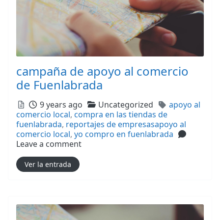
campaña de apoyo al comercio
de Fuenlabrada
Posted
Categories
Tags
9 years ago
Uncategorized
apoyo al
comercio local
,
compra en las tiendas de
fuenlabrada
,
reportajes de empresasapoyo al
comercio local
,
yo compro en fuenlabrada
Leave a comment
Ver la entrada