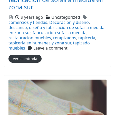
zona sur
Posted
Categories
Tags
9 years ago
Uncategorized
comercios y tiendas
,
Decoración y diseño
,
descanso
,
diseño y fabricacion de sofas a medida
en zona sur
,
fabrucacion sofas a medida
,
restauracion muebles
,
retapizados
,
tapiceria
,
tapiceria en humanes y zona sur
,
tapizado
muebles
Leave a comment
Ver la entrada