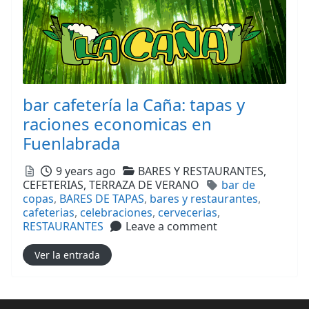
bar cafetería la Caña: tapas y
raciones economicas en
Fuenlabrada
Posted
Categories
9 years ago
BARES Y RESTAURANTES,
Tags
CEFETERIAS,
TERRAZA DE VERANO
bar de
copas
,
BARES DE TAPAS
,
bares y restaurantes
,
cafeterias
,
celebraciones
,
cervecerias
,
RESTAURANTES
Leave a comment
Ver la entrada