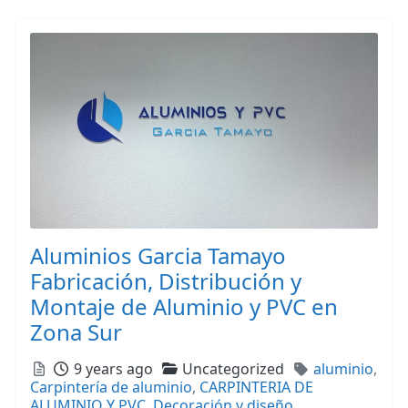
Aluminios Garcia Tamayo
Fabricación, Distribución y
Montaje de Aluminio y PVC en
Zona Sur
Posted
Categories
Tags
9 years ago
Uncategorized
aluminio
,
Carpintería de aluminio
,
CARPINTERIA DE
ALUMINIO Y PVC
,
Decoración y diseño
,