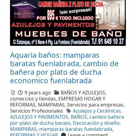
Aquaria baños: mamparas
baratas fuenlabrada, cambio de
bañera por plato de ducha
economico fuenlabrada
Posted
Categories
9 years ago
BAÑOS Y AZULEJOS,
comercios y tiendas,
EMPRESAS HOGAR Y
REFORMAS,
MAMPARAS,
Servicios para empresas,
Tags
Servicios Profesionales
Azulejos y Cerámicas
,
AZULEJOS Y PAVIMENTOS
,
BAÑOS
,
cambio bañera
por plato de ducha barato
,
Decoración y diseño
,
MAMPARAS
,
mamparas baratas fuenlabrada
,
REFORMAS Y HOGAR
Leave a comment