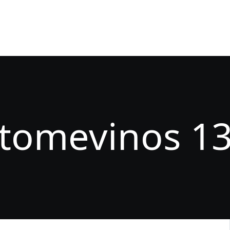
enes Somos
Dickens Language School tu centro de estu
udios
enseñanza
idiomas
tomevinos 1