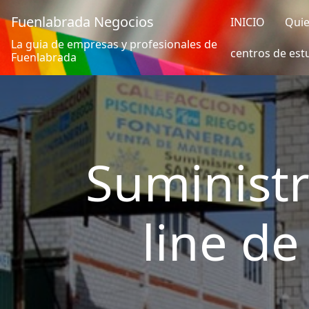
Fuenlabrada Negocios
INICIO
Qui
La guia de empresas y profesionales de
centros de est
Fuenlabrada
Suministr
line de