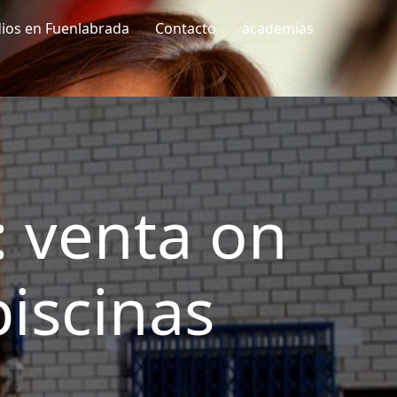
dios en Fuenlabrada
Contacto
academias
: venta on
piscinas