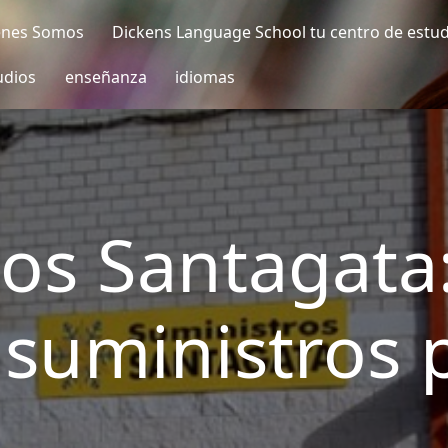
enes Somos
Dickens Language School tu centro de estu
udios
enseñanza
idiomas
os Santagata
 suministros 