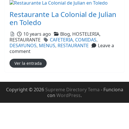
Restaurante La Colonial de Julian
en Toledo
Posted
Categories
10 years ago
Blog,
HOSTELERIA,
Tags
RESTAURANTE
CAFETERIA
,
COMIDAS
,
DESAYUNOS
,
MENUS
,
RESTAURANTE
Leave a
comment
Ver la entrada
Copyright © 2026
Supreme Directory Tema
- Funciona
con
WordPress
.