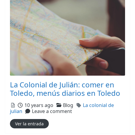
La Colonial de Julián: comer en
Toledo, menús diarios en Toledo
Posted
Categories
Tags
10 years ago
Blog
La colonial de
julian
Leave a comment
Ver la entrada