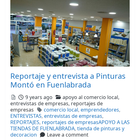
Reportaje y entrevista a Pinturas
Montó en Fuenlabrada
Posted
Categories
9 years ago
apoyo al comercio local,
entrevistas de empresas,
reportajes de
Tags
empresas
comercio local
,
emprendedores
,
ENTREVISTAS
,
entrevistas de empresas
,
REPORTAJES
,
reportajes de empresasAPOYO A LAS
TIENDAS DE FUENLABRADA
,
tienda de pinturas y
decoracion
Leave a comment