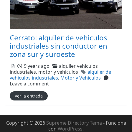
Cerrato: alquiler de vehiculos
industriales sin conductor en
zona sur y suroeste
Posted
Categories
9 years ago
alquiler vehiculos
Tags
industriales,
motor y vehiculos
alquiler de
vehiculos industriales
,
Motor y Vehículos
Leave a comment
Ver la entrada
Copyright © 2026
Supreme Directory Tema
- Funciona
con
WordPress
.