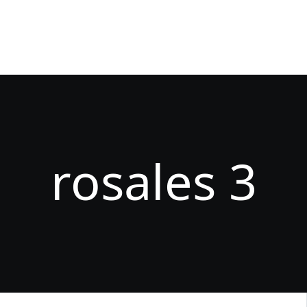
enes Somos
Dickens Language School tu centro de estu
udios
enseñanza
idiomas
rosales 3