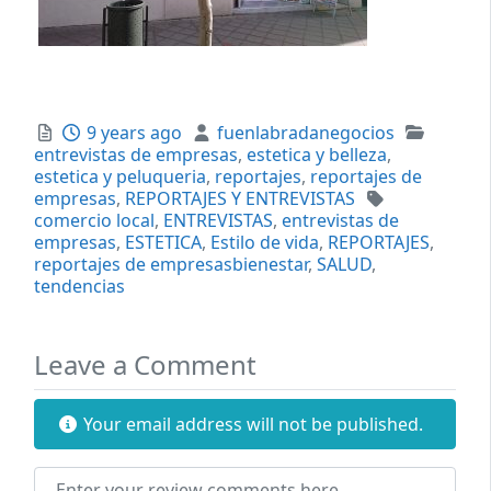
Posted
Author
Categor
9 years ago
fuenlabradanegocios
entrevistas de empresas
,
estetica y belleza
,
estetica y peluqueria
,
reportajes
,
reportajes de
Tags
empresas
,
REPORTAJES Y ENTREVISTAS
comercio local
,
ENTREVISTAS
,
entrevistas de
empresas
,
ESTETICA
,
Estilo de vida
,
REPORTAJES
,
reportajes de empresasbienestar
,
SALUD
,
tendencias
Leave a Comment
Your email address will not be published.
Review text