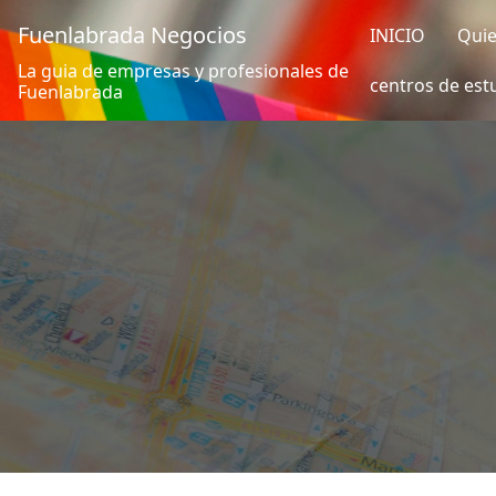
Fuenlabrada Negocios
INICIO
Qui
La guia de empresas y profesionales de
centros de est
Fuenlabrada