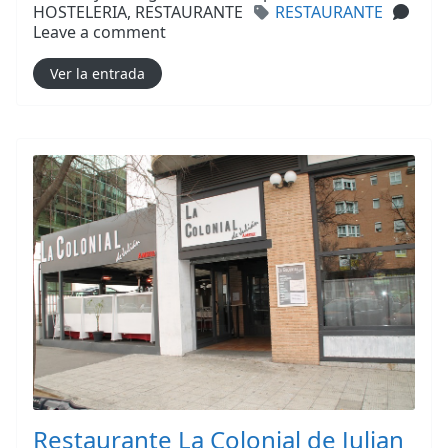
Tags
HOSTELERIA,
RESTAURANTE
RESTAURANTE
Leave a comment
Ver la entrada
Restaurante La Colonial de Julian