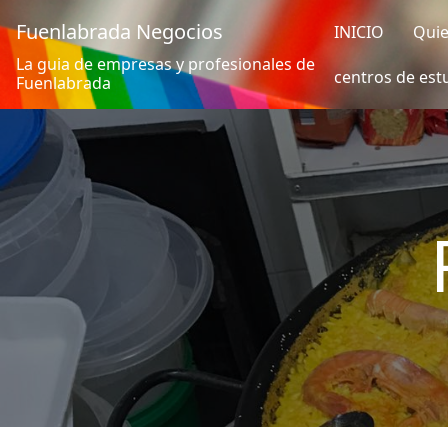
Fuenlabrada Negocios
INICIO
Qui
La guia de empresas y profesionales de
centros de est
Fuenlabrada