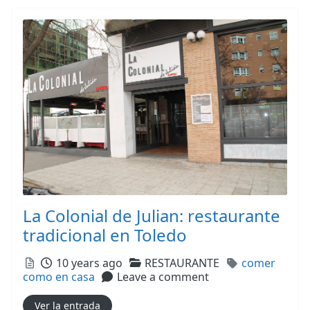
La Colonial de Julian: restaurante
tradicional en Toledo
Posted
Categories
Tags
10 years ago
RESTAURANTE
comer
como en casa
Leave a comment
Ver la entrada