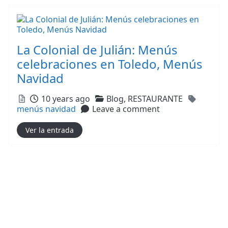
La Colonial de Julián: Menús
celebraciones en Toledo, Menús
Navidad
Posted
Categories
Tags
10 years ago
Blog,
RESTAURANTE
menús navidad
Leave a comment
Ver la entrada