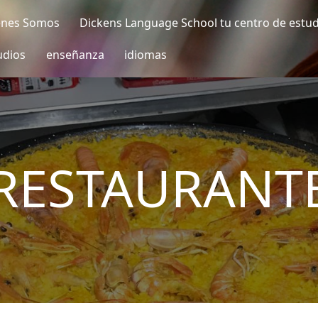
enes Somos
Dickens Language School tu centro de estu
udios
enseñanza
idiomas
RESTAURANT