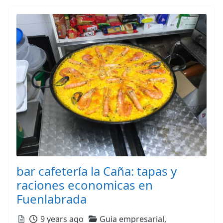
bar cafetería la Caña: tapas y
raciones economicas en
Fuenlabrada
Posted
Categories
9 years ago
Guia empresarial,