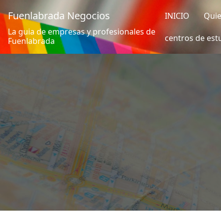
Fuenlabrada Negocios
INICIO
Qui
La guia de empresas y profesionales de
centros de est
Fuenlabrada