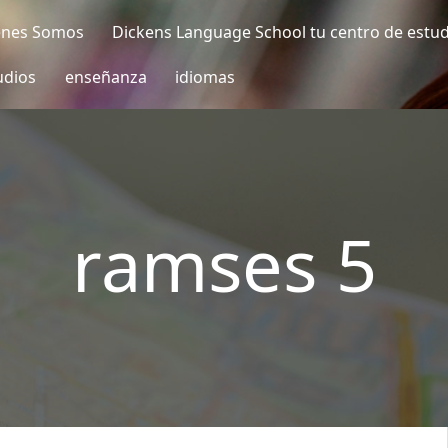
enes Somos
Dickens Language School tu centro de estu
udios
enseñanza
idiomas
ramses 5