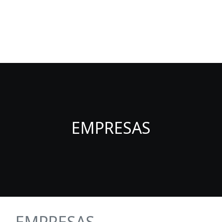
Fuenlabrada Negocios
La guia de empresas y profesionales de Fuenlabrada
EMPRESAS
EMPRESAS