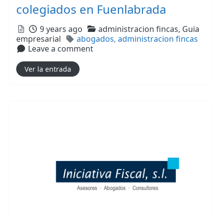
colegiados en Fuenlabrada
Posted
Categories
9 years ago
administracion fincas,
Guia
Tags
empresarial
abogados
,
administracion fincas
Leave a comment
Ver la entrada