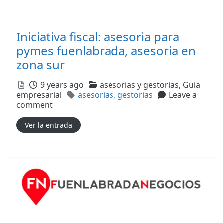
Iniciativa fiscal: asesoria para
pymes fuenlabrada, asesoria en
zona sur
Posted
Categories
9 years ago
asesorias y gestorias,
Guia
Tags
empresarial
asesorias
,
gestorias
Leave a
comment
Ver la entrada