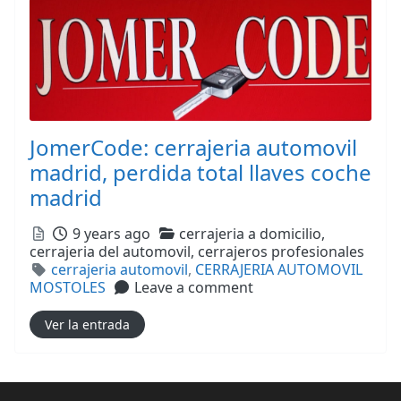
JomerCode: cerrajeria automovil
madrid, perdida total llaves coche
madrid
Posted
Categories
9 years ago
cerrajeria a domicilio,
cerrajeria del automovil,
cerrajeros profesionales
Tags
cerrajeria automovil
,
CERRAJERIA AUTOMOVIL
MOSTOLES
Leave a comment
Ver la entrada