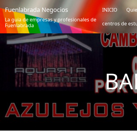
Fuenlabrada Negocios
INICIO
Qui
La guia de empresas y profesionales de
centros de est
Fuenlabrada
BA