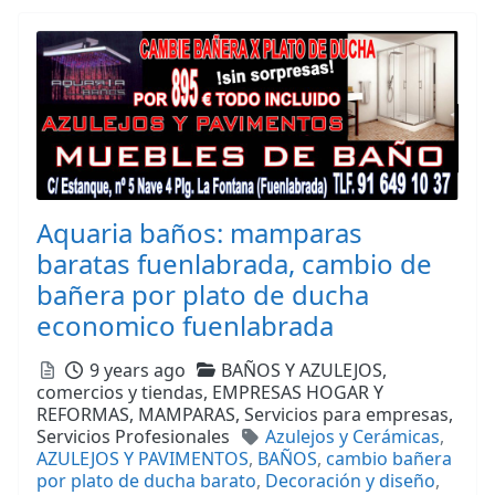
Aquaria baños: mamparas
baratas fuenlabrada, cambio de
bañera por plato de ducha
economico fuenlabrada
Posted
Categories
9 years ago
BAÑOS Y AZULEJOS,
comercios y tiendas,
EMPRESAS HOGAR Y
REFORMAS,
MAMPARAS,
Servicios para empresas,
Tags
Servicios Profesionales
Azulejos y Cerámicas
,
AZULEJOS Y PAVIMENTOS
,
BAÑOS
,
cambio bañera
por plato de ducha barato
,
Decoración y diseño
,