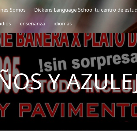
enes Somos
Dickens Language School tu centro de estu
udios
enseñanza
idiomas
ÑOS Y AZULE